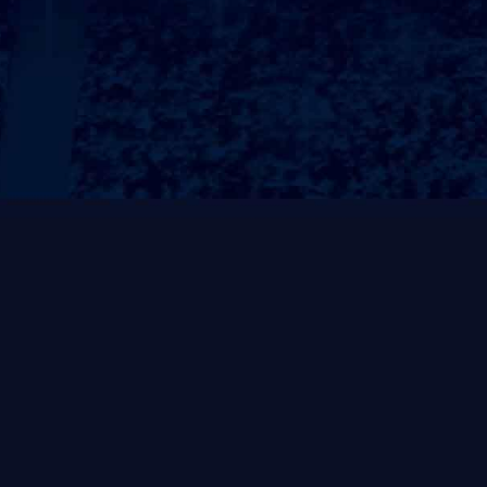
SICHUAN ZHONGKANG BEILI SPORTS GOODS CO.,LTD.