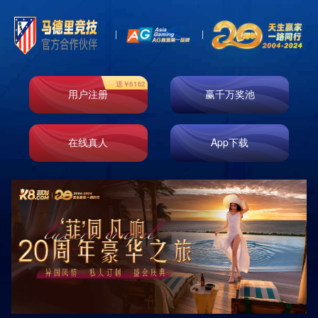
首页
走进k8凯发
业务