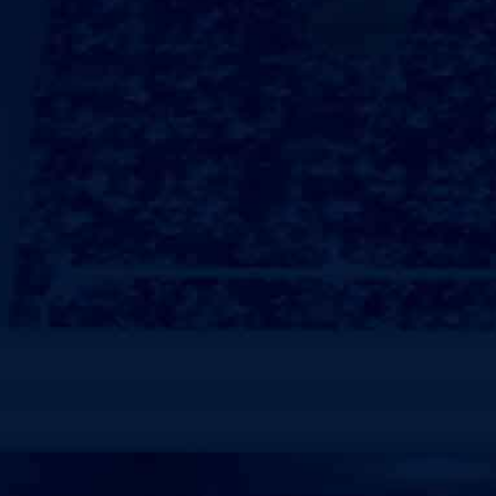
产品执行GB-36246-2018新国标，无毒无味、色彩
规划化的运动场地设计与施工，为客户提供以咨询、策
一体化的、标准的、人性化服务。承接各类弹性、硬地
球场、塑胶跑道、PVC地板、人造仿真草坪等场地的
装等项目。能够系统的解决竞技赛场、学校运动区域、
实现”更好的运动体验，更优的运动享受，更赞的环保水